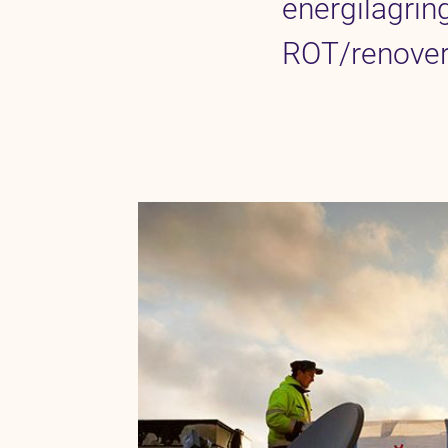
energilagrin
ROT/renoveri