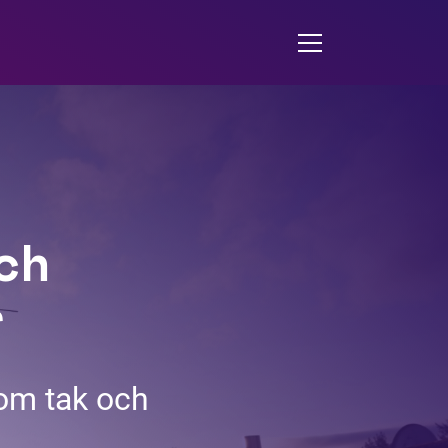
ch
r
nom tak och