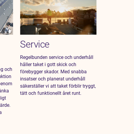
Service
Regelbunden service och underhåll
håller taket i gott skick och
ng och
förebygger skador. Med snabba
uktion
insatser och planerat underhåll
 Genom
säkerställer vi att taket förblir tryggt,
sänka
tätt och funktionellt året runt.
igt
ärde.
a