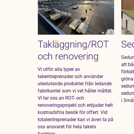
Takläggning/ROT
Se
och renovering
Sedum
att bå
Vi utför alla typer av
förbät
takentreprenader och använder
gröna
uteslutande produkter från ledande
sedum
fabrikanter som vi vet håller måttet.
sedum
Vi tar oss an ROT- och
i Små
renoveringsprojekt och erbjuder helt
kostnadsfria besök för offert. Vid
totalentreprenader kan vi även ta på
oss ansvaret för hela takets
funktion.