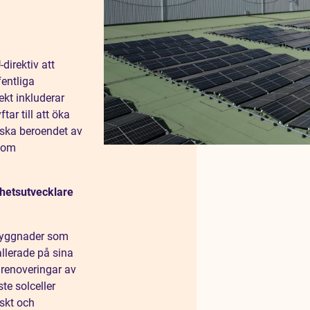
irektiv att
fentliga
kt inkluderar
tar till att öka
nska beroendet av
l om
ghetsutvecklare
 byggnader som
llerade på sina
e renoveringar av
te solceller
iskt och