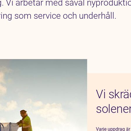
g. Vi arbetar med såväl nyprodukti
ng som service och underhåll.
Vi skrä
solene
Varje uppdrag är