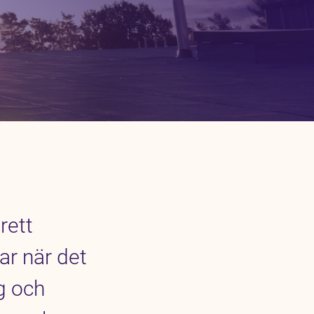
rett
r när det
ng och