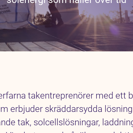
erfarna takentreprenörer med ett b
m erbjuder skräddarsydda lösninga
ande tak, solcellslösningar, laddni