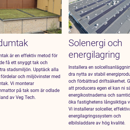
dumtak
Solenergi och
energilagring
tak är en effektiv metod för
de få ett snyggt tak och
Installera en solcellsanläggni
tra stadsmiljön. Upptäck alla
dra nytta av stabil energiprod
 fördelar och miljövinster med
och förbättrad driftsäkerhet.
tak. Vi monterar
att producera egen el kan ni 
mattor på tak som är odlade
energikostnaderna och samtid
land av Veg Tech.
öka fastighetens långsiktiga v
Vi installerar solceller, effektiv
energilagringssystem och
elbilsladdare av hög kvalité.