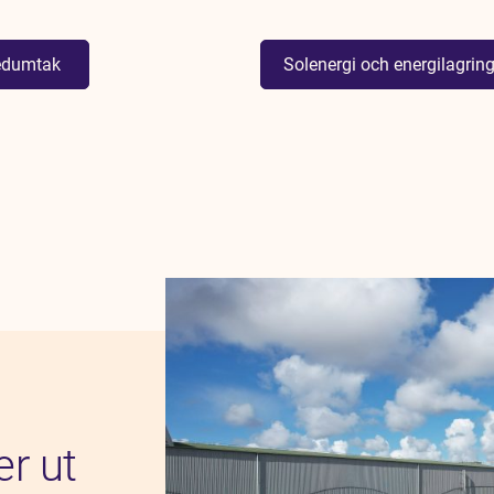
edumtak
Solenergi och energilagrin
er ut