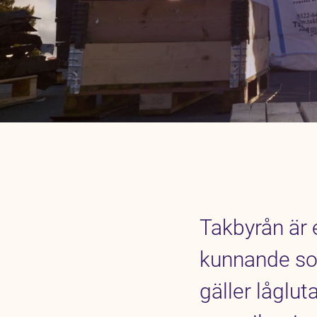
Pressrum
Karriär
Takbyrån är 
kunnande so
gäller låglut