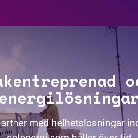
akentreprenad o
energilösninga
partner med helhetslösningar i
solenergi som håller över tid