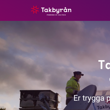
Våra tjänster
Om oss
Referenser
T
Kvalité, miljö och garantier
Soltech Energy
Er trygga 
Kontakt