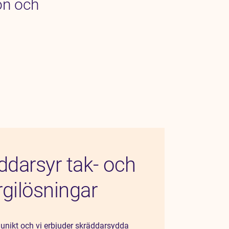
on och
ddarsyr tak- och
rgilösningar
 unikt och vi erbjuder skräddarsydda