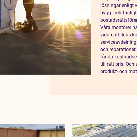
lösningar enligt 
bygg- och fastig
bostadsrättsfören
Våra montörer ha
vidareutbildas ko
serviceavdelning
och reparationer
får du kostnadseff
till rätt pris. O
produkt- och mat